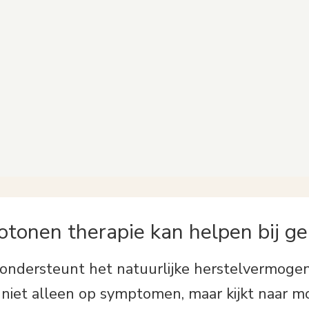
en te hebben onder
biofotonen praktijk 
TUS vond ik eindelijk de
Goldman in Amsterd
deling die mij vrijwel
meteen van al die k
dig genezen heeft van deze
bevrijd. Dat kan je 
hrikkelijke aandoening;
OTONENTHERAPIE.
een wondertje noem
meer
mij!
lees meer
otonen therapie kan helpen bij g
 ondersteunt het natuurlijke herstelvermogen
h niet alleen op symptomen, maar kijkt naar m