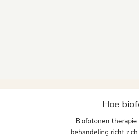
gemak. Ze gaat zeer
geled
deskundig te werk en weet
TINNI
een heleboel van
behan
natuurgeneeskunde en
volle
voeding. Na drie sessies was
versc
mijn allergische reactie
BIOF
totaal verdwenen
.
lee
s meer
lees 
Hoe biof
Biofotonen therapie
behandeling richt zic