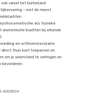
k ook vanuit het buitenland
tijkervaring
– met de meest
idsklachten
psychosomatische als fysieke
t
anatomische klachten bij erkende
VS
 voeding en orthomoleculaire
e direct thuis kunt toepassen en
n om je weerstand te verhogen en
 bevorderen.
6-42018314