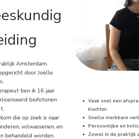
eskundig
eiding
raktijk Amsterdam.
opgericht door Jo​ëlle
n.
rapeut ben ik 16 jaar
elicenseerd biofotonen
Vaak snel een afspr
t.
klachten
lkom die op zoek is naar
Snelle merkbare ver
Persoonlijke en holi
kinderen, volwassenen, en
Zowel in de praktijk 
nen behandeld worden.