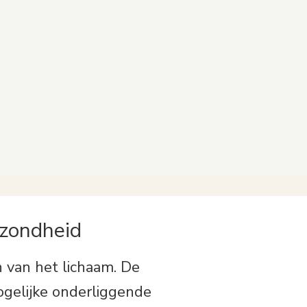
van Joelle
me geen moeite meer om te
am was ik
praten, en in de weken daarna
lachten
zijn ook de benauwdheid en
met recht
allergieën steeds minder
en volgens
geworden. Ik ben nu geen ziek
maar vrolijk mens!
lees meer
ezondheid
 van het lichaam. De
ogelijke onderliggende