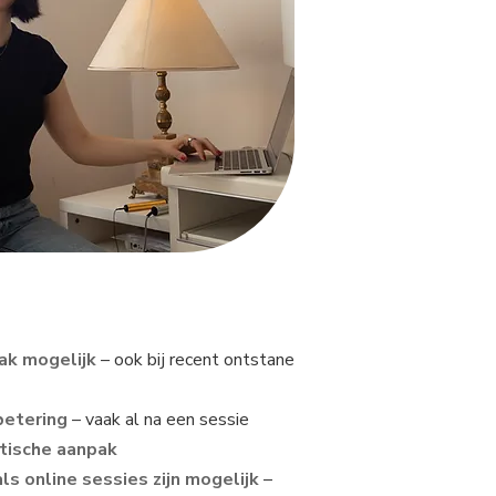
aak mogelijk
– ook bij recent ontstane
betering
– vaak al na een sessie
stische aanpak
als online sessies zijn mogelijk
–