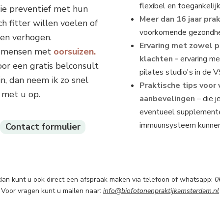
flexibel en toegankelij
ie preventief met hun
Meer dan 16 jaar prak
ch fitter willen voelen of
voorkomende gezondhe
en verhogen.
Ervaring met zowel 
el mensen met
oorsuizen.
klachten -
ervaring me
or een gratis belconsult
pilates studio's in de 
in, dan neem ik zo snel
Praktische tips voor
 met u op.
aanbevelingen
– die j
eventueel supplemente
immuunsysteem kunnen
Contact formulier
 dan kunt u ook direct een afspraak maken via telefoon of whatsapp:
0
Voor vragen kunt u mailen naar:
info@biofotonenpraktijkamsterdam.nl