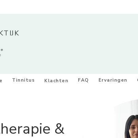
TIJK
ge
k
Tinnitus
FAQ
Ervaringen
e
Klachten
therapie &