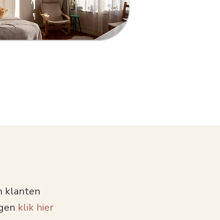
n klanten
ngen
klik
hier