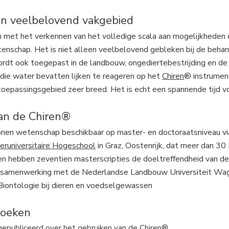
n veelbelovend vakgebied
 met het verkennen van het volledige scala aan mogelijkheden 
nschap. Het is niet alleen veelbelovend gebleken bij de behand
rdt ook toegepast in de landbouw, ongediertebestrijding en de 
 die water bevatten lijken te reageren op het
Chiren
® instrument
toepassingsgebied zeer breed. Het is echt een spannende tijd vo
an de Chiren®
otonen wetenschap beschikbaar op master- en doctoraatsniveau 
teruniversitaire Hogeschool
in Graz, Oostenrijk, dat meer dan 30
n hebben zeventien masterscripties de doeltreffendheid van d
in samenwerking met de Nederlandse Landbouw Universiteit Wag
Biontologie bij dieren en voedselgewassen
zoeken
gepubliceerd over het gebruiken van de Chiren® .