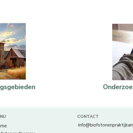
ngsgebieden
Onderzoe
NU
CONTACT
info@biofotonenpraktijka
ome