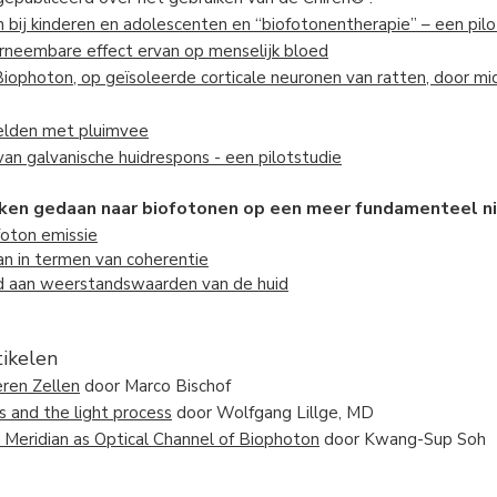
 bij kinderen en adolescenten en “biofotonentherapie” – een pilo
rneembare effect ervan op menselijk bloed
iophoton, op geïsoleerde corticale neuronen van ratten, door m
velden met pluimvee
an galvanische huidrespons - een pilotstudie
oeken gedaan naar biofotonen op een meer fundamenteel ni
foton emissie
n in termen van coherentie
rd aan weerstandswaarden van de huid
tikelen
eren Zellen
door Marco Bischof
 and the light process
door Wolfgang Lillge, MD
Meridian as Optical Channel of Biophoton
door Kwang-Sup Soh