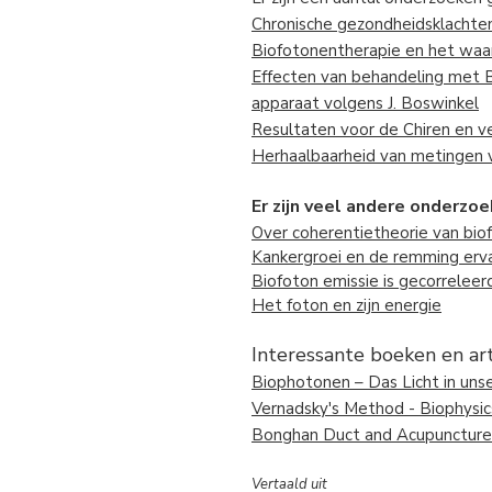
Chronische gezondheidsklachten
Biofotonentherapie en het waa
Effecten van behandeling met B
apparaat volgens J. Boswinkel
Resultaten voor de Chiren en 
Herhaalbaarheid van metingen v
Er zijn veel andere onderz
Over coherentietheorie van bio
Kankergroei en de remming erva
Biofoton emissie is gecorrelee
Het foton en zijn energie
Interessante boeken en ar
Biophotonen – Das Licht in uns
Vernadsky's Method - Biophysics
Bonghan Duct and Acupuncture 
Vertaald uit