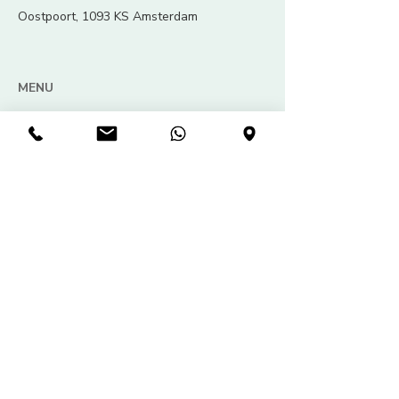
Oostpoort, 1093 KS Amsterdam
MENU
Home
Biofotonen therapie
Bioresonantie
Tinnitus
FAQ
Ervaringen
Over Mij
Contact & Prijzen
Disclaimer
BIOFOTONEN