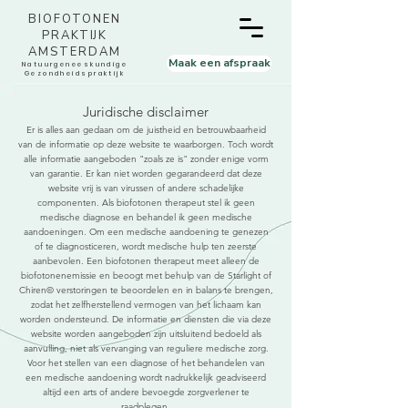
BIOFOTONEN
PRAKTIJK
AMSTERDAM
Maak een afspraak
Natuurgeneeskundige
Gezondheidspraktijk
Juridische disclaimer
Er is alles aan gedaan om de juistheid en betrouwbaarheid
van de informatie op deze website te waarborgen. Toch wordt
alle informatie aangeboden "zoals ze is" zonder enige vorm
van garantie. Er kan niet worden gegarandeerd dat deze
website vrij is van virussen of andere schadelijke
componenten. Als biofotonen therapeut stel ik geen
medische diagnose en behandel ik geen medische
aandoeningen. Om een ​​medische aandoening te genezen
of te diagnosticeren, wordt medische hulp ten zeerste
aanbevolen. Een biofotonen therapeut meet alleen de
biofotonenemissie en beoogt met behulp van de Starlight of
Chiren© verstoringen te beoordelen en in balans te brengen,
zodat het zelfherstellend vermogen van het lichaam kan
worden ondersteund. De informatie en diensten die via deze
website worden aangeboden zijn uitsluitend bedoeld als
aanvulling, niet als vervanging van reguliere medische zorg.
Voor het stellen van een diagnose of het behandelen van
een medische aandoening wordt nadrukkelijk geadviseerd
altijd een arts of andere bevoegde zorgverlener te
raadplegen.